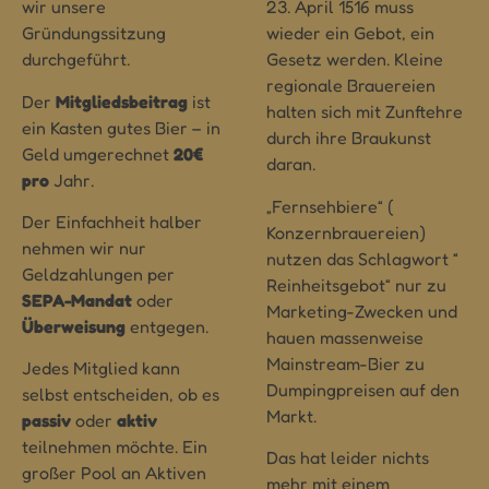
wir unsere
23. April 1516 muss
Gründungssitzung
wieder ein Gebot, ein
durchgeführt.
Gesetz werden. Kleine
regionale Brauereien
Der
Mitgliedsbeitrag
ist
halten sich mit Zunftehre
ein Kasten gutes Bier – in
durch ihre Braukunst
Geld umgerechnet
20€
daran.
pro
Jahr
.
„Fernsehbiere“ (
Der Einfachheit halber
Konzernbrauereien)
nehmen wir nur
nutzen das Schlagwort “
Geldzahlungen per
Reinheitsgebot“ nur zu
SEPA-Mandat
oder
Marketing-Zwecken und
Überweisung
entgegen.
hauen massenweise
Mainstream-Bier zu
Jedes Mitglied kann
Dumpingpreisen auf den
selbst entscheiden, ob es
Markt.
passiv
oder
aktiv
teilnehmen möchte. Ein
Das hat leider nichts
großer Pool an Aktiven
mehr mit einem