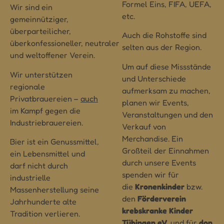
Formel Eins, FIFA, UEFA,
Wir sind
ein
etc.
gemeinnütziger,
überparteilicher,
Auch die Rohstoffe sind
überkonfessioneller,
neutraler
selten aus der Region.
und weltoffener Verein.
Um auf diese Missstände
Wir unterstützen
und Unterschiede
regionale
aufmerksam zu machen,
Privatbrauereien –
auch
planen wir
Events,
im Kampf gegen die
Veranstaltungen und den
Industriebrauereien.
Verkauf von
Merchandise. Ein
Bier ist ein Genussmittel,
Großteil der Einnahmen
ein Lebensmittel und
durch unsere Events
darf nicht durch
s
penden wir für
industrielle
die
Kronenkinder
bzw.
Massenherstellung seine
den
Förderverein
Jahrhunderte alte
krebskranke
Kinder
Tradition verlieren.
Tübingen e.V.
und für
don