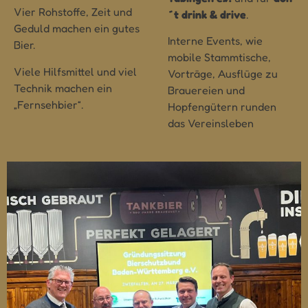
Vier Rohstoffe, Zeit und
´t drink & drive
.
Geduld machen ein gutes
Interne Events
, wie
Bier.
mobile Stammtische,
Viele Hilfsmittel und viel
Vorträge, Ausflüge zu
Technik machen ein
Brauereien und
„Fernsehbier“.
Hopfengütern runden
das Vereinsleben